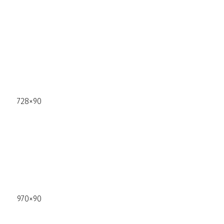
728×90
970×90