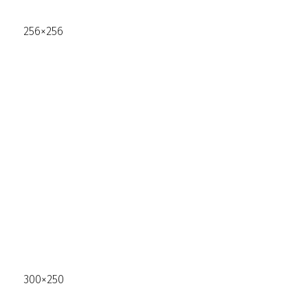
256×256
300×250